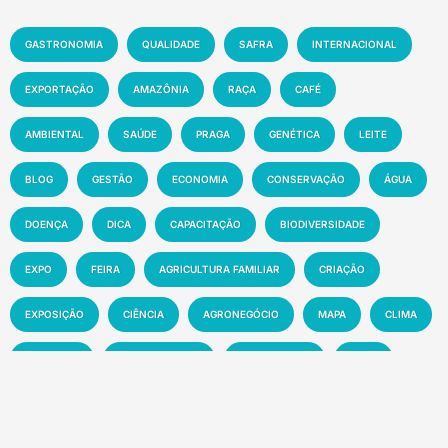
GASTRONOMIA
QUALIDADE
SAFRA
INTERNACIONAL
EXPORTAÇÃO
AMAZÔNIA
RAÇA
CAFÉ
AMBIENTAL
SAÚDE
PRAGA
GENÉTICA
LEITE
BLOG
GESTÃO
ECONOMIA
CONSERVAÇÃO
ÁGUA
DOENÇA
DICA
CAPACITAÇÃO
BIODIVERSIDADE
EXPO
FEIRA
AGRICULTURA FAMILIAR
CRIAÇÃO
EXPOSIÇÃO
CIÊNCIA
AGRONEGÓCIO
MAPA
CLIMA
INOVAÇÃO
PRODUTIVIDADE
AGRICULTURA
SOLO
MEIO AMBIENTE
PESQUISA
PECUÁRIA
MANEJO