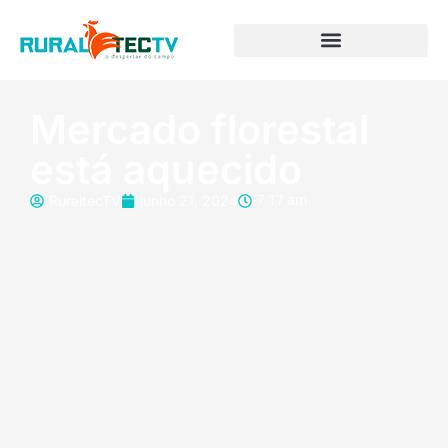
Mercado florestal
está aquecido
RuraltecTV
junho 21, 2024
7:17 am