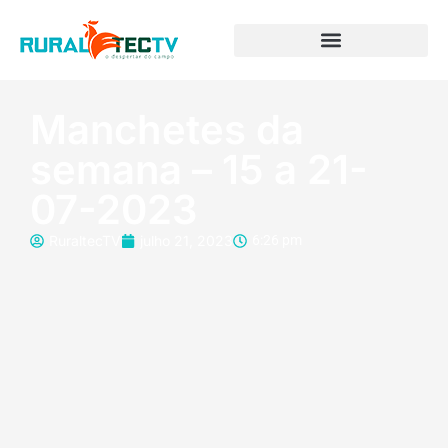
Manchetes da
semana – 15 a 21-
07-2023
RuraltecTV
julho 21, 2023
6:26 pm