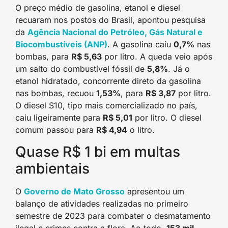
O preço médio de gasolina, etanol e diesel
recuaram nos postos do Brasil, apontou pesquisa
da
Agência Nacional do Petróleo, Gás Natural e
Biocombustíveis (ANP)
. A gasolina caiu
0,7%
nas
bombas, para
R$ 5,63
por litro. A queda veio após
um salto do combustível fóssil de
5,8%
. Já o
etanol hidratado, concorrente direto da gasolina
nas bombas, recuou
1,53%
, para
R$ 3,87
por litro.
O diesel S10, tipo mais comercializado no país,
caiu ligeiramente para
R$ 5,01
por litro. O diesel
comum passou para
R$ 4,94
o litro.
Quase R$ 1 bi em multas
ambientais
O
Governo de Mato Grosso
apresentou um
balanço de atividades realizadas no primeiro
semestre de 2023 para combater o desmatamento
ilegal e crimes contra a flora. Ao todo,
153 mil