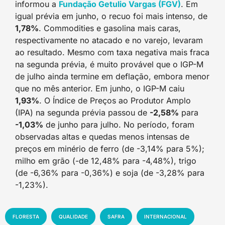
informou a
Fundação Getulio Vargas (FGV)
. Em
igual prévia em junho, o recuo foi mais intenso, de
1,78%
. Commodities e gasolina mais caras,
respectivamente no atacado e no varejo, levaram
ao resultado. Mesmo com taxa negativa mais fraca
na segunda prévia, é muito provável que o IGP-M
de julho ainda termine em deflação, embora menor
que no mês anterior. Em junho, o IGP-M caiu
1,93%
. O Índice de Preços ao Produtor Amplo
(IPA) na segunda prévia passou de
-2,58%
para
-1,03%
de junho para julho. No período, foram
observadas altas e quedas menos intensas de
preços em minério de ferro (de -3,14% para 5%);
milho em grão (-de 12,48% para -4,48%), trigo
(de -6,36% para -0,36%) e soja (de -3,28% para
-1,23%).
FLORESTA
QUALIDADE
SAFRA
INTERNACIONAL