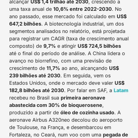
alcançar
US$ 1,4 trilhão até 2030
, crescendo a
uma taxa anual de
10,6% entre 2022-2030
. No
ano passado, esse mercado foi calculado em
US$
647,2 bilhões
. A biotecnologia industrial, um dos
segmentos analisados ​​no relatório, está projetada
para registrar um CAGR (taxa de crescimento anual
composto) de
9,7%
e atingir
US$ 724,5 bilhões
até o final do período de análise. A China lidera o
avanço no biorrefino, com uma previsão de
crescimento de
11,7%
ao ano, alcançando
US$
239 bilhões até 2030
. Em seguida, vem os
Estados Unidos, onde o mercado deve valer
US$
182,8 bilhões até 2030
. Por falar em SAF, a
Latam
recebeu no Brasil sua
primeira aeronave
abastecida com 30% de bioquerosene
,
produzido a partir de
óleo de cozinha usado
. A
aeronave Airbus A320neo decolou do aeroporto
de Toulouse, na França, e desembarcou em
Fortaleza, no Ceará, num voo com uma
pegada de