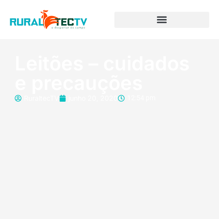
Leitões – cuidados
e precauções
RuraltecTV
junho 20, 2020
12:54 pm