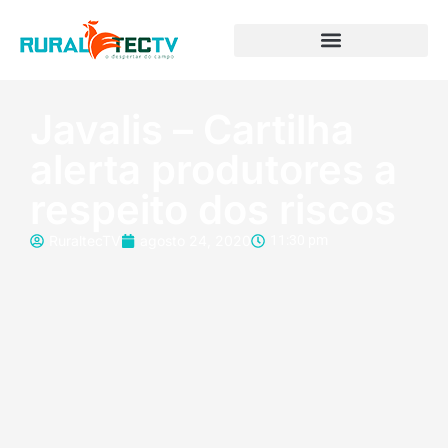
Javalis – Cartilha
alerta produtores a
respeito dos riscos
RuraltecTV
agosto 24, 2020
11:30 pm