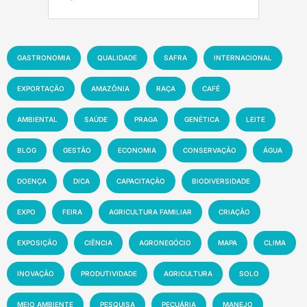
GASTRONOMIA
QUALIDADE
SAFRA
INTERNACIONAL
EXPORTAÇÃO
AMAZÔNIA
RAÇA
CAFÉ
AMBIENTAL
SAÚDE
PRAGA
GENÉTICA
LEITE
BLOG
GESTÃO
ECONOMIA
CONSERVAÇÃO
ÁGUA
DOENÇA
DICA
CAPACITAÇÃO
BIODIVERSIDADE
EXPO
FEIRA
AGRICULTURA FAMILIAR
CRIAÇÃO
EXPOSIÇÃO
CIÊNCIA
AGRONEGÓCIO
MAPA
CLIMA
INOVAÇÃO
PRODUTIVIDADE
AGRICULTURA
SOLO
MEIO AMBIENTE
PESQUISA
PECUÁRIA
MANEJO