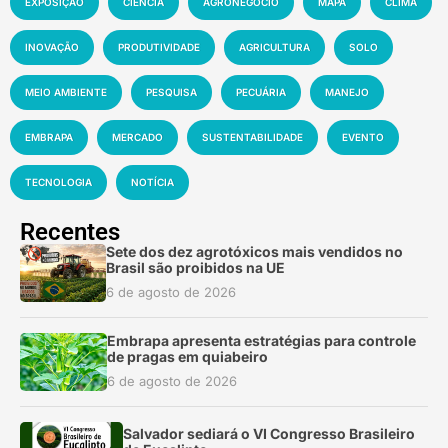
EXPOSIÇÃO
CIÊNCIA
AGRONEGÓCIO
MAPA
CLIMA
INOVAÇÃO
PRODUTIVIDADE
AGRICULTURA
SOLO
MEIO AMBIENTE
PESQUISA
PECUÁRIA
MANEJO
EMBRAPA
MERCADO
SUSTENTABILIDADE
EVENTO
TECNOLOGIA
NOTÍCIA
Recentes
Sete dos dez agrotóxicos mais vendidos no
Brasil são proibidos na UE
6 de agosto de 2026
Embrapa apresenta estratégias para controle
de pragas em quiabeiro
6 de agosto de 2026
Salvador sediará o VI Congresso Brasileiro