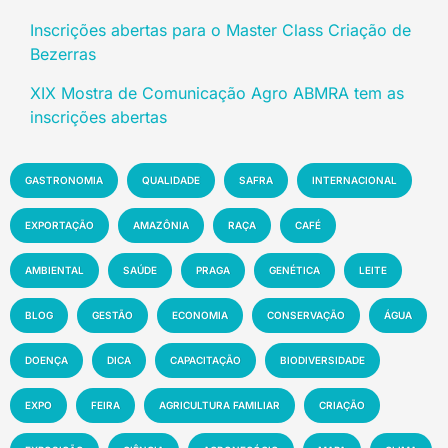
Inscrições abertas para o Master Class Criação de
Bezerras
XIX Mostra de Comunicação Agro ABMRA tem as
inscrições abertas
GASTRONOMIA
QUALIDADE
SAFRA
INTERNACIONAL
EXPORTAÇÃO
AMAZÔNIA
RAÇA
CAFÉ
AMBIENTAL
SAÚDE
PRAGA
GENÉTICA
LEITE
BLOG
GESTÃO
ECONOMIA
CONSERVAÇÃO
ÁGUA
DOENÇA
DICA
CAPACITAÇÃO
BIODIVERSIDADE
EXPO
FEIRA
AGRICULTURA FAMILIAR
CRIAÇÃO