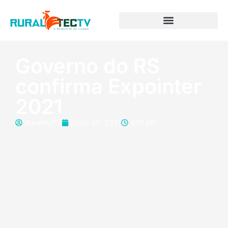
Governo do RS
confirma Expointer
2021
RuraltecTV
junho 30, 2021
5:51 pm