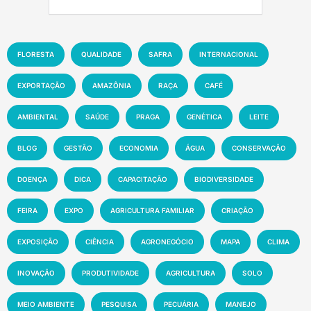
FLORESTA
QUALIDADE
SAFRA
INTERNACIONAL
EXPORTAÇÃO
AMAZÔNIA
RAÇA
CAFÉ
AMBIENTAL
SAÚDE
PRAGA
GENÉTICA
LEITE
BLOG
GESTÃO
ECONOMIA
ÁGUA
CONSERVAÇÃO
DOENÇA
DICA
CAPACITAÇÃO
BIODIVERSIDADE
FEIRA
EXPO
AGRICULTURA FAMILIAR
CRIAÇÃO
EXPOSIÇÃO
CIÊNCIA
AGRONEGÓCIO
MAPA
CLIMA
INOVAÇÃO
PRODUTIVIDADE
AGRICULTURA
SOLO
MEIO AMBIENTE
PESQUISA
PECUÁRIA
MANEJO