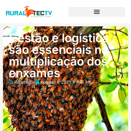
Gestão e logística
são essenciais na
multiplicação dos
enxames
RuraltecTV
outubro 1, 2021
6:00 am