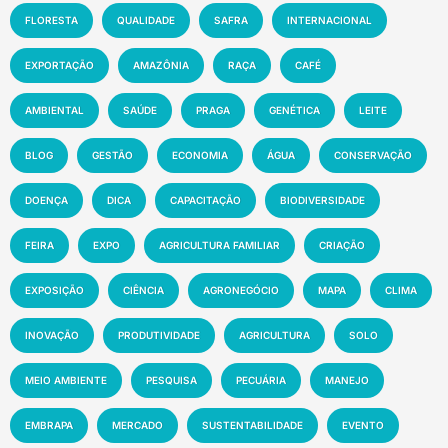
FLORESTA
QUALIDADE
SAFRA
INTERNACIONAL
EXPORTAÇÃO
AMAZÔNIA
RAÇA
CAFÉ
AMBIENTAL
SAÚDE
PRAGA
GENÉTICA
LEITE
BLOG
GESTÃO
ECONOMIA
ÁGUA
CONSERVAÇÃO
DOENÇA
DICA
CAPACITAÇÃO
BIODIVERSIDADE
FEIRA
EXPO
AGRICULTURA FAMILIAR
CRIAÇÃO
EXPOSIÇÃO
CIÊNCIA
AGRONEGÓCIO
MAPA
CLIMA
INOVAÇÃO
PRODUTIVIDADE
AGRICULTURA
SOLO
MEIO AMBIENTE
PESQUISA
PECUÁRIA
MANEJO
EMBRAPA
MERCADO
SUSTENTABILIDADE
EVENTO