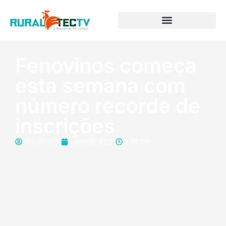
Fenovinos começa
esta semana com
número recorde de
inscrições
RuraltecTV
junho 2, 2021
1:48 pm