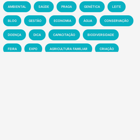
AMBIENTAL
SAÚDE
PRAGA
GENÉTICA
LEITE
BLOG
GESTÃO
ECONOMIA
ÁGUA
CONSERVAÇÃO
DOENÇA
DICA
CAPACITAÇÃO
BIODIVERSIDADE
FEIRA
EXPO
AGRICULTURA FAMILIAR
CRIAÇÃO
EXPOSIÇÃO
CIÊNCIA
AGRONEGÓCIO
MAPA
CLIMA
INOVAÇÃO
PRODUTIVIDADE
AGRICULTURA
SOLO
MEIO AMBIENTE
PESQUISA
PECUÁRIA
MANEJO
EMBRAPA
MERCADO
SUSTENTABILIDADE
EVENTO
TECNOLOGIA
NOTÍCIA
Recentes