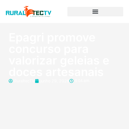
Epagri promove
concurso para
valorizar geleias e
doces artesanais
RuraltecTV
junho 29, 2026
8:04 am