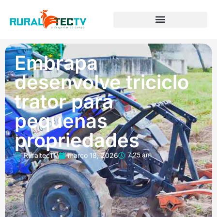
Embrapa
desenvolve triciclo
trator para
pequenas
propriedades
RuraltecTV
março 18, 2026
7:25 am