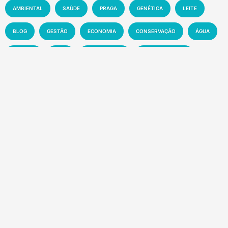
AMBIENTAL
SAÚDE
PRAGA
GENÉTICA
LEITE
BLOG
GESTÃO
ECONOMIA
CONSERVAÇÃO
ÁGUA
DOENÇA
DICA
CAPACITAÇÃO
BIODIVERSIDADE
EXPO
FEIRA
AGRICULTURA FAMILIAR
CRIAÇÃO
EXPOSIÇÃO
CIÊNCIA
AGRONEGÓCIO
MAPA
CLIMA
INOVAÇÃO
PRODUTIVIDADE
AGRICULTURA
SOLO
MEIO AMBIENTE
PESQUISA
PECUÁRIA
MANEJO
EMBRAPA
MERCADO
SUSTENTABILIDADE
EVENTO
TECNOLOGIA
NOTÍCIA
Recentes
Sete dos dez agrotóxicos mais vendidos no