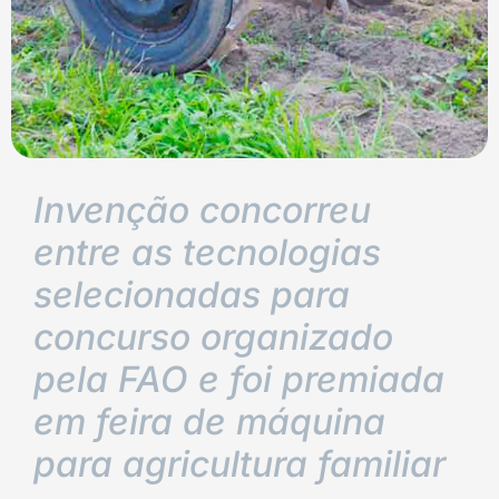
Invenção concorreu
entre as tecnologias
selecionadas para
concurso organizado
pela FAO e foi premiada
em feira de máquina
para agricultura familiar