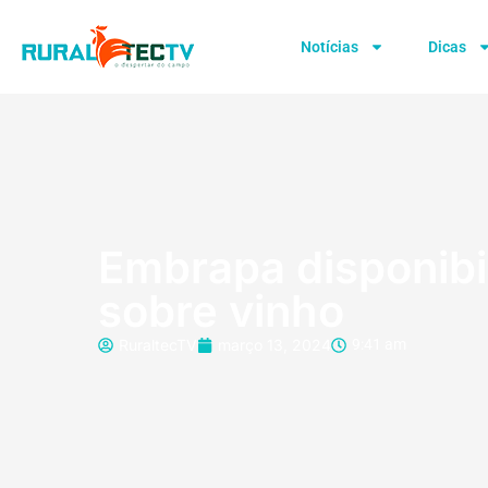
Notícias
Dicas
Embrapa disponibil
sobre vinho
RuraltecTV
março 13, 2024
9:41 am