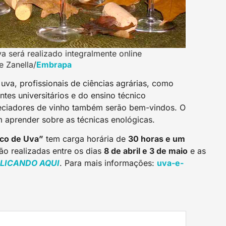
a será realizado integralmente online
e Zanella/
Embrap
a
uva, profissionais de ciências agrárias, como
tes universitários e do ensino técnico
reciadores de vinho também serão bem-vindos. O
 aprender sobre as técnicas enológicas.
uco de Uva”
tem carga horária de
30 horas e um
rão realizadas entre os dias
8 de abril e 3 de maio
e as
LICANDO AQU
I
. Para mais informações:
uva-e-