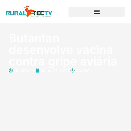
Butantan
desenvolve vacina
contra gripe aviária
RuraltecTV
junho 22, 2023
8:23 am