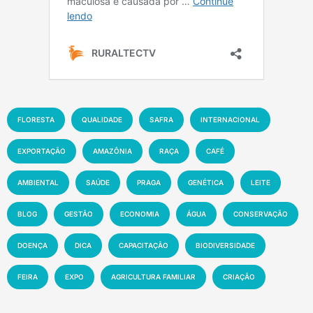
FLORESTA
QUALIDADE
SAFRA
INTERNACIONAL
EXPORTAÇÃO
AMAZÔNIA
RAÇA
CAFÉ
AMBIENTAL
SAÚDE
PRAGA
GENÉTICA
LEITE
BLOG
GESTÃO
ECONOMIA
ÁGUA
CONSERVAÇÃO
DOENÇA
DICA
CAPACITAÇÃO
BIODIVERSIDADE
FEIRA
EXPO
AGRICULTURA FAMILIAR
CRIAÇÃO
EXPOSIÇÃO
CIÊNCIA
AGRONEGÓCIO
MAPA
CLIMA