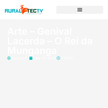
Arte – Genival
Lacerda – O Rei da
Munganga
RuraltecTV
julho 25, 2020
5:33 pm