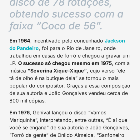
disco de 78 rotações,
obtendo sucesso com a
faixa “Coco de 56”.
Em 1964
, incentivado pelo concunhado
Jackson
do Pandeiro
, foi para o Rio de Janeiro, onde
trabalhou em casas de forró e chegou a gravar um
LP.
O sucesso só chegou mesmo em 1975
, com a
música
“Severina Xique-Xique”
, cujo verso “ele
tá de olho é na butique dela” se tornou o mais
popular do compositor. Graças a essa composição
de sua autoria e João Gonçalves vendeu cerca de
800 mil cópias.
Em 1976
, Genival lançou o disco “Vamos
Mariquinha”, interpretando, entre outras, “É aí que
você se engana” de sua autoria e João Gonçalves,
“Forró da gente” de Onildo Almeida, “Sanfoneiro