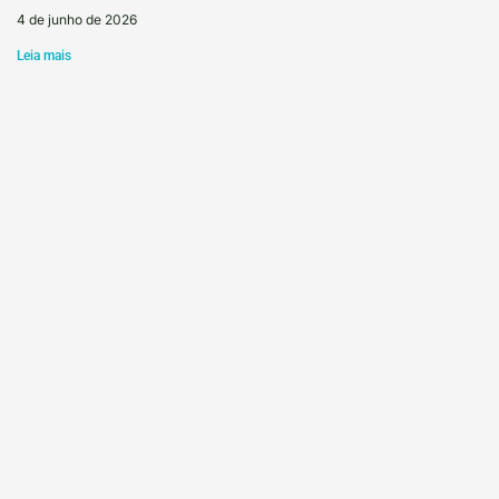
4 de junho de 2026
Leia mais
Pesquisa, mercado e saúde alimentar pautam o
retorno presencial do Conafe em Minas
15 de maio de 2026
Leia mais