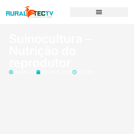
Suinocultura –
Nutrição do
reprodutor
RuraltecTV
agosto 8, 2020
5:13 pm