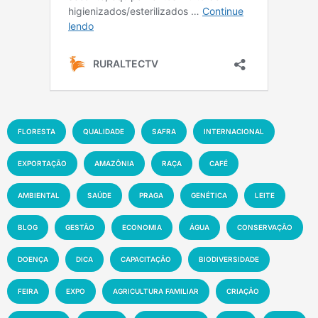
FLORESTA
QUALIDADE
SAFRA
INTERNACIONAL
EXPORTAÇÃO
AMAZÔNIA
RAÇA
CAFÉ
AMBIENTAL
SAÚDE
PRAGA
GENÉTICA
LEITE
BLOG
GESTÃO
ECONOMIA
ÁGUA
CONSERVAÇÃO
DOENÇA
DICA
CAPACITAÇÃO
BIODIVERSIDADE
FEIRA
EXPO
AGRICULTURA FAMILIAR
CRIAÇÃO