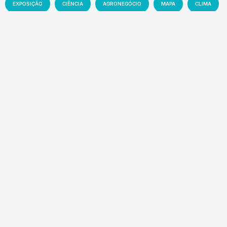
EXPOSIÇÃO
CIÊNCIA
AGRONEGÓCIO
MAPA
CLIMA
INOVAÇÃO
PRODUTIVIDADE
AGRICULTURA
SOLO
MEIO AMBIENTE
PESQUISA
PECUÁRIA
MANEJO
EMBRAPA
SUSTENTABILIDADE
EVENTO
MERCADO
TECNOLOGIA
NOTÍCIA
Recentes
Manchetes da semana – 01 a 07-08-2026
8 de agosto de 2026
Florestas tropicais abrigam até US$ 1,2 trilhão
em novos medicamentos
7 de agosto de 2026