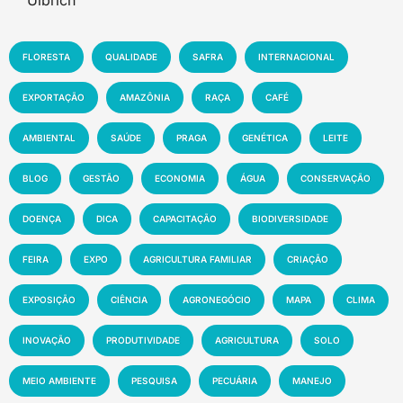
FLORESTA
QUALIDADE
SAFRA
INTERNACIONAL
EXPORTAÇÃO
AMAZÔNIA
RAÇA
CAFÉ
AMBIENTAL
SAÚDE
PRAGA
GENÉTICA
LEITE
BLOG
GESTÃO
ECONOMIA
ÁGUA
CONSERVAÇÃO
DOENÇA
DICA
CAPACITAÇÃO
BIODIVERSIDADE
FEIRA
EXPO
AGRICULTURA FAMILIAR
CRIAÇÃO
EXPOSIÇÃO
CIÊNCIA
AGRONEGÓCIO
MAPA
CLIMA
INOVAÇÃO
PRODUTIVIDADE
AGRICULTURA
SOLO
MEIO AMBIENTE
PESQUISA
PECUÁRIA
MANEJO