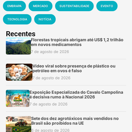
EMBRAPA
MERCADO
SUSTENTABILIDADE
EVENTO
TECNOLOGIA
NOTÍCIA
Recentes
Florestas tropicais abrigam até US$ 1,2 trilhão
em novos medicamentos
7 de agosto de 2026
Vídeo viral sobre presença de plástico ou
petróleo em ovos é falso
7 de agosto de 2026
Exposição Especializada do Cavalo Campolina
é decisiva rumo à Nacional 2026
7 de agosto de 2026
Sete dos dez agrotóxicos mais vendidos no
Brasil são proibidos na UE
6 de agosto de 2026