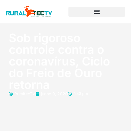
Sob rigoroso
controle contra o
coronavírus, Ciclo
do Freio de Ouro
retorna
RuraltecTV
junho 9, 2020
6:43 pm