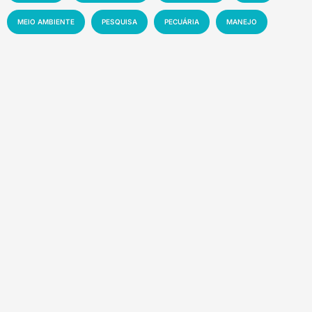
MEIO AMBIENTE
PESQUISA
PECUÁRIA
MANEJO
EMBRAPA
SUSTENTABILIDADE
EVENTO
MERCADO
TECNOLOGIA
NOTÍCIA
Recentes
Manchetes da semana – 01 a 07-08-2026
8 de agosto de 2026
Florestas tropicais abrigam até US$ 1,2 trilhão
em novos medicamentos
7 de agosto de 2026
Vídeo viral sobre presença de plástico ou
petróleo em ovos é falso
7 de agosto de 2026