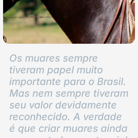
Os muares sempre
tiveram papel muito
importante para o Brasil.
Mas nem sempre tiveram
seu valor devidamente
reconhecido. A verdade
é que criar muares ainda