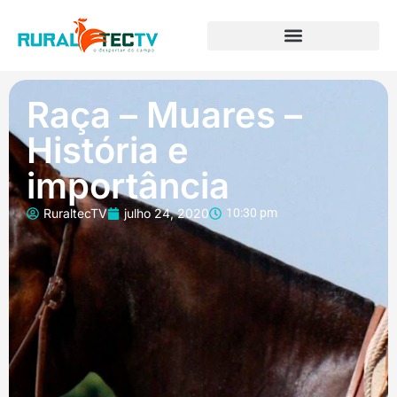
Raça – Muares –
História e
importância
RuraltecTV
julho 24, 2020
10:30 pm