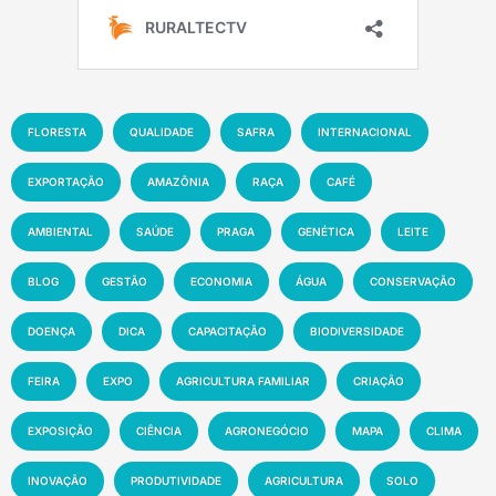
FLORESTA
QUALIDADE
SAFRA
INTERNACIONAL
EXPORTAÇÃO
AMAZÔNIA
RAÇA
CAFÉ
AMBIENTAL
SAÚDE
PRAGA
GENÉTICA
LEITE
BLOG
GESTÃO
ECONOMIA
ÁGUA
CONSERVAÇÃO
DOENÇA
DICA
CAPACITAÇÃO
BIODIVERSIDADE
FEIRA
EXPO
AGRICULTURA FAMILIAR
CRIAÇÃO
EXPOSIÇÃO
CIÊNCIA
AGRONEGÓCIO
MAPA
CLIMA
INOVAÇÃO
PRODUTIVIDADE
AGRICULTURA
SOLO