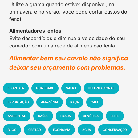
Utilize a grama quando estiver disponível, na
primavera e no verão. Você pode cortar custos do
feno!
Alimentadores lentos
Evite desperdícios e diminua a velocidade do seu
comedor com uma rede de alimentação lenta.
Alimentar bem seu cavalo não significa
deixar seu orçamento com problemas.
FLORESTA
QUALIDADE
SAFRA
INTERNACIONAL
EXPORTAÇÃO
AMAZÔNIA
RAÇA
CAFÉ
AMBIENTAL
SAÚDE
PRAGA
GENÉTICA
LEITE
BLOG
GESTÃO
ECONOMIA
ÁGUA
CONSERVAÇÃO