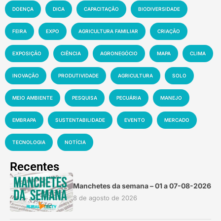
DOENÇA
DICA
CAPACITAÇÃO
BIODIVERSIDADE
FEIRA
EXPO
AGRICULTURA FAMILIAR
CRIAÇÃO
EXPOSIÇÃO
CIÊNCIA
AGRONEGÓCIO
MAPA
CLIMA
INOVAÇÃO
PRODUTIVIDADE
AGRICULTURA
SOLO
MEIO AMBIENTE
PESQUISA
PECUÁRIA
MANEJO
EMBRAPA
SUSTENTABILIDADE
EVENTO
MERCADO
TECNOLOGIA
NOTÍCIA
Recentes
Manchetes da semana – 01 a 07-08-2026
8 de agosto de 2026