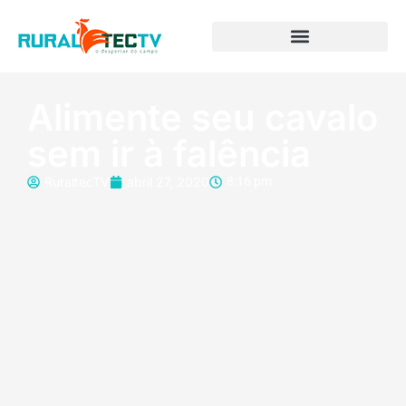
Alimente seu cavalo
sem ir à falência
RuraltecTV
abril 27, 2020
8:16 pm