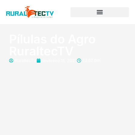
Pílulas do Agro
RuraltecTV
RuraltecTV
fevereiro 11, 2021
12:52 pm