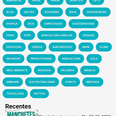
AMBIENTAL
SAÚDE
PRAGA
GENÉTICA
LEITE
BLOG
GESTÃO
ECONOMIA
ÁGUA
CONSERVAÇÃO
DOENÇA
DICA
CAPACITAÇÃO
BIODIVERSIDADE
FEIRA
EXPO
AGRICULTURA FAMILIAR
CRIAÇÃO
EXPOSIÇÃO
CIÊNCIA
AGRONEGÓCIO
MAPA
CLIMA
INOVAÇÃO
PRODUTIVIDADE
AGRICULTURA
SOLO
MEIO AMBIENTE
PESQUISA
PECUÁRIA
MANEJO
EMBRAPA
SUSTENTABILIDADE
EVENTO
MERCADO
TECNOLOGIA
NOTÍCIA
Recentes