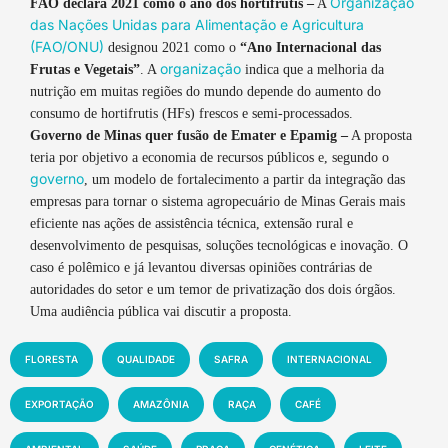
Organização
FAO declara 2021 como o ano dos hortifrutis –
A
das Nações Unidas para Alimentação e Agricultura
(FAO/ONU)
designou 2021 como o
“Ano Internacional das
organização
Frutas e Vegetais”
. A
indica que a melhoria da
nutrição em muitas regiões do mundo depende do aumento do
consumo de hortifrutis (HFs) frescos e semi-processados.
Governo de Minas quer fusão de Emater e Epamig –
A proposta
teria por objetivo a economia de recursos públicos e, segundo o
governo
, um modelo de fortalecimento a partir da integração das
empresas para tornar o sistema agropecuário de Minas Gerais mais
eficiente nas ações de assistência técnica, extensão rural e
desenvolvimento de pesquisas, soluções tecnológicas e inovação. O
caso é polêmico e já levantou diversas opiniões contrárias de
autoridades do setor e um temor de privatização dos dois órgãos.
Uma audiência pública vai discutir a proposta.
FLORESTA
QUALIDADE
SAFRA
INTERNACIONAL
EXPORTAÇÃO
AMAZÔNIA
RAÇA
CAFÉ