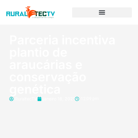
Parceria incentiva
plantio de
araucárias e
conservação
genética
RuraltecTV
janeiro 18, 2021
12:09 pm