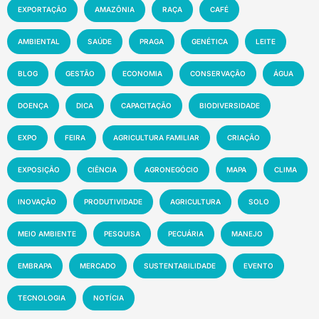
EXPORTAÇÃO
AMAZÔNIA
RAÇA
CAFÉ
AMBIENTAL
SAÚDE
PRAGA
GENÉTICA
LEITE
BLOG
GESTÃO
ECONOMIA
CONSERVAÇÃO
ÁGUA
DOENÇA
DICA
CAPACITAÇÃO
BIODIVERSIDADE
EXPO
FEIRA
AGRICULTURA FAMILIAR
CRIAÇÃO
EXPOSIÇÃO
CIÊNCIA
AGRONEGÓCIO
MAPA
CLIMA
INOVAÇÃO
PRODUTIVIDADE
AGRICULTURA
SOLO
MEIO AMBIENTE
PESQUISA
PECUÁRIA
MANEJO
EMBRAPA
MERCADO
SUSTENTABILIDADE
EVENTO
TECNOLOGIA
NOTÍCIA