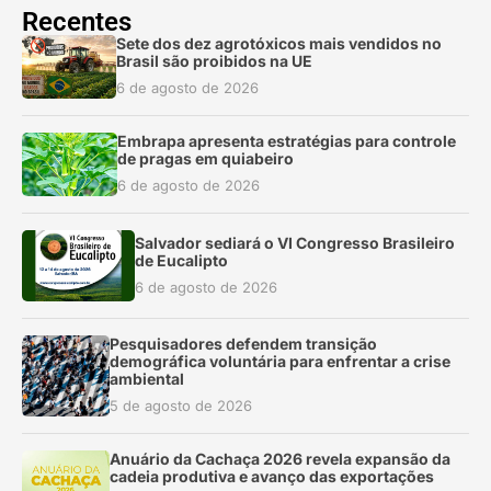
Recentes
Sete dos dez agrotóxicos mais vendidos no
Brasil são proibidos na UE
6 de agosto de 2026
Embrapa apresenta estratégias para controle
de pragas em quiabeiro
6 de agosto de 2026
Salvador sediará o VI Congresso Brasileiro
de Eucalipto
6 de agosto de 2026
Pesquisadores defendem transição
demográfica voluntária para enfrentar a crise
ambiental
5 de agosto de 2026
Anuário da Cachaça 2026 revela expansão da
cadeia produtiva e avanço das exportações