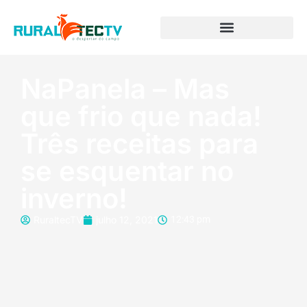
NaPanela – Mas
que frio que nada!
Três receitas para
se esquentar no
inverno!
RuraltecTV
julho 12, 2021
12:43 pm