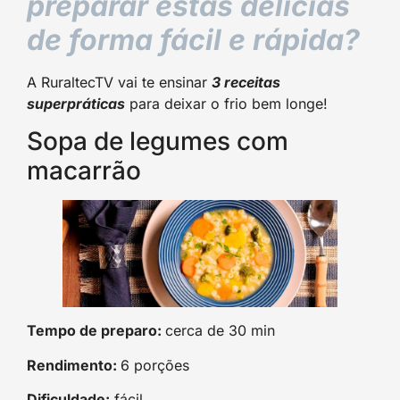
preparar estas delícias
de forma fácil e rápida?
A RuraltecTV vai te ensinar
3 receitas
superpráticas
para deixar o frio bem longe!
Sopa de legumes com
macarrão
Tempo de preparo:
cerca de 30 min
Rendimento:
6 porções
Dificuldade:
fácil