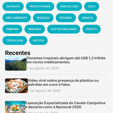
INOVAÇÃO
PRODUTIVIDADE
AGRICULTURA
SOLO
MEIO AMBIENTE
PESQUISA
PECUÁRIA
MANEJO
EMBRAPA
MERCADO
SUSTENTABILIDADE
EVENTO
TECNOLOGIA
NOTÍCIA
Recentes
Florestas tropicais abrigam até US$ 1,2 trilhão
em novos medicamentos
7 de agosto de 2026
Vídeo viral sobre presença de plástico ou
petróleo em ovos é falso
7 de agosto de 2026
Exposição Especializada do Cavalo Campolina
é decisiva rumo à Nacional 2026