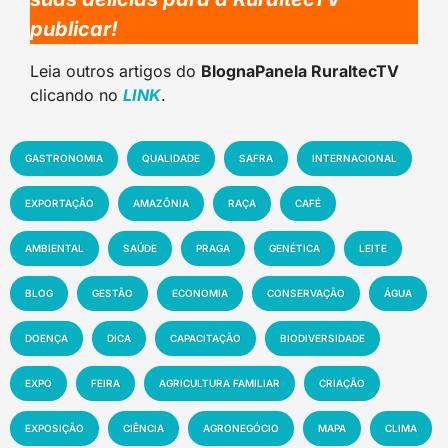
publicar!
Leia outros artigos do
BlognaPanela RuraltecTV
clicando no
LINK
.
GASTRONOMIA
QUALIDADE
SAFRA
INTERNACIONAL
EXPORTAÇÃO
AMAZÔNIA
RAÇA
CAFÉ
AMBIENTAL
SAÚDE
PRAGA
GENÉTICA
LEITE
BLOG
GESTÃO
ECONOMIA
CONSERVAÇÃO
ÁGUA
DOENÇA
DICA
CAPACITAÇÃO
BIODIVERSIDADE
EXPO
FEIRA
AGRICULTURA FAMILIAR
CRIAÇÃO
EXPOSIÇÃO
CIÊNCIA
AGRONEGÓCIO
MAPA
CLIMA