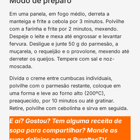
Modo de preparo
Em uma panela, em fogo médio, derreta a
manteiga e frite a cebola por 3 minutos. Polvilhe
com a farinha e frite por 2 minutos, mexendo.
Despeje o leite e mexa até engrossar e levantar
fervura. Desligue e junte 50 g do parmesão, a
muçarela, o requeijão e o provolone, mexendo até
derreter os queijos. Tempere com sal e noz-
moscada.
Divida o creme entre cumbucas individuais,
polvilhe com o parmesão restante, coloque em
uma forma e leve ao forno alto (200ºC),
preaquecido, por 10 minutos ou até gratinar.
Retire, polvilhe com cebolinha e sirva em seguida.
E aí? Gostou? Tem alguma receita de
sopa para compartilhar? Mande as
suas delícias para a RuraltecTV