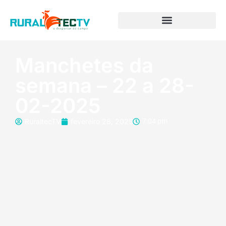
Manchetes da
semana – 22 a 28-
02-2025
RuraltecTV
fevereiro 28, 2025
7:04 pm