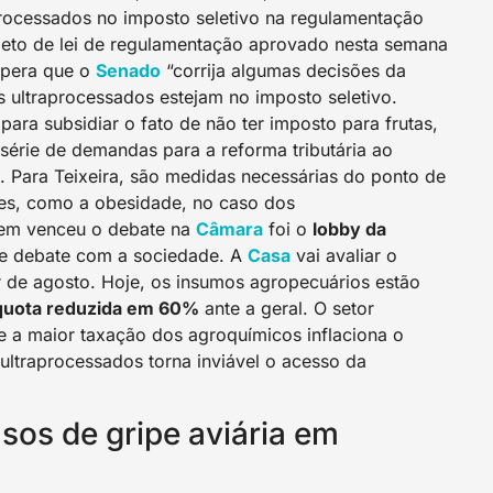
processados no imposto seletivo na regulamentação
rojeto de lei de regulamentação aprovado nesta semana
spera que o
Senado
“corrija algumas decisões da
s ultraprocessados estejam no imposto seletivo.
para subsidiar o fato de não ter imposto para frutas,
série de demandas para a reforma tributária ao
. Para Teixeira, são medidas necessárias do ponto de
es, como a obesidade, no caso dos
quem venceu o debate na
Câmara
foi o
lobby da
se debate com a sociedade. A
Casa
vai avaliar o
ir de agosto. Hoje, os insumos agropecuários estão
íquota reduzida em 60%
ante a geral. O setor
e a maior taxação dos agroquímicos inflaciona o
ultraprocessados torna inviável o acesso da
os de gripe aviária em