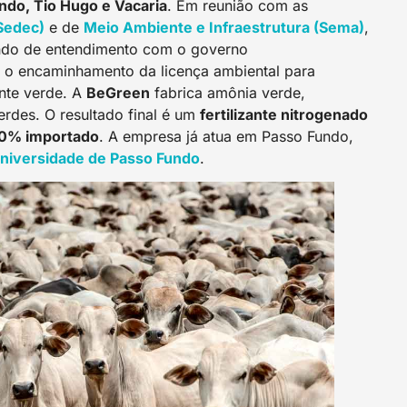
undo, Tio Hugo e Vacaria
. Em reunião com as
Sedec)
e de
Meio Ambiente e Infraestrutura (Sema)
,
ndo de entendimento com o governo
 e o encaminhamento da licença ambiental para
nte verde. A
BeGreen
fabrica amônia verde,
erdes. O resultado final é um
fertilizante nitrogenado
100% importado
. A empresa já atua em Passo Fundo,
niversidade de Passo Fundo
.