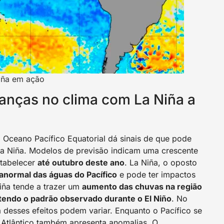
iña em ação
danças no clima com La Niña a
o Oceano Pacífico Equatorial dá sinais de que pode
La Niña. Modelos de previsão indicam uma crescente
stabelecer
até outubro deste ano
. La Niña, o oposto
anormal das águas do Pacífico
e pode ter impactos
Niña tende a trazer um
aumento das chuvas na região
rtendo o padrão observado durante o El Niño
. No
ca desses efeitos podem variar. Enquanto o Pacífico se
 Atlântico também apresenta anomalias. O