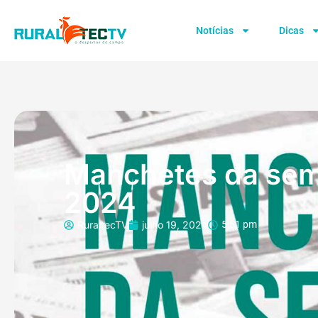
Notícias
Dicas
Manchetes da sema
2024
RuraltecTV
julho 19, 2024
5:51 pm