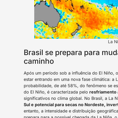
La N
Brasil se prepara para mu
caminho
Após um período sob a influência do El Niño, 
estar entrando em uma nova fase climática: a 
probabilidade, de até 58%, do fenômeno se e
do El Niño, é caracterizada pelo
resfriamento 
significativos no clima global. No Brasil, a La 
Sul e potencial para secas no Nordeste, inve
entanto, a intensidade e distribuição geográfi
prepara para a possível chegada da La Niña, o