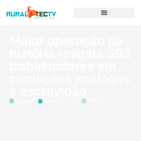
Maior operação da
história resgata 593
trabalhadores em
condições análogas
à escravidão
RuraltecTV
setembro 2, 2024
7:43 am