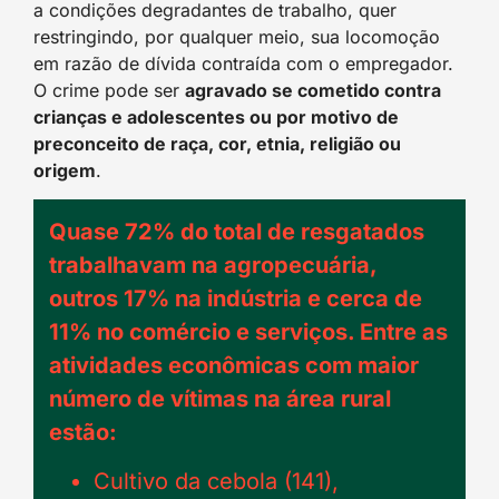
a condições degradantes de trabalho, quer
restringindo, por qualquer meio, sua locomoção
em razão de dívida contraída com o empregador.
O crime pode ser
agravado se cometido contra
crianças e adolescentes ou por motivo de
preconceito de raça, cor, etnia, religião ou
origem
.
Quase 72% do total de resgatados
trabalhavam na agropecuária,
outros 17% na indústria e cerca de
11% no comércio e serviços. Entre as
atividades econômicas com maior
número de vítimas na área rural
estão:
Cultivo da cebola (141),