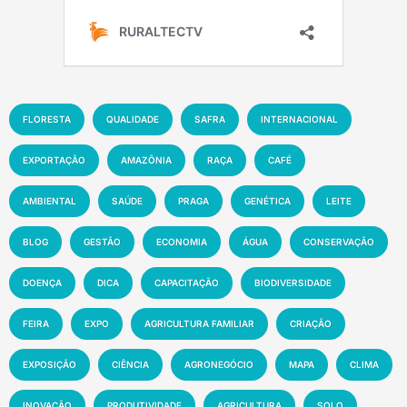
FLORESTA
QUALIDADE
SAFRA
INTERNACIONAL
EXPORTAÇÃO
AMAZÔNIA
RAÇA
CAFÉ
AMBIENTAL
SAÚDE
PRAGA
GENÉTICA
LEITE
BLOG
GESTÃO
ECONOMIA
ÁGUA
CONSERVAÇÃO
DOENÇA
DICA
CAPACITAÇÃO
BIODIVERSIDADE
FEIRA
EXPO
AGRICULTURA FAMILIAR
CRIAÇÃO
EXPOSIÇÃO
CIÊNCIA
AGRONEGÓCIO
MAPA
CLIMA
INOVAÇÃO
PRODUTIVIDADE
AGRICULTURA
SOLO