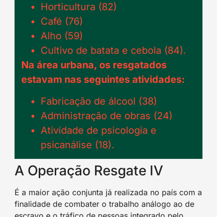
Horticultura (82)
Café (76)
Alho (59)
Cultivo de batata e cebola (84).
Na área urbana, os resgatados
estavam nas seguintes atividades:
Fabricação de álcool (38)
Administração de obras (24)
Atividade de psicologia e
psicanálise (18).
A Operação Resgate IV
É a maior ação conjunta já realizada no país com a
finalidade de combater o trabalho análogo ao de
escravo e o tráfico de pessoas integrado pelo