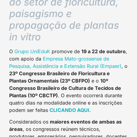
ao setor de floricultura,
paisagismo e
propagação de plantas
in vitro
O
Grupo UniEduK
promove de
19 a 22 de outubro
,
com apoio da
Empresa Mato-grossense de
Pesquisa, Assistência e Extensão Rural (Empaer)
, o
23º Congresso Brasileiro de Floricultura e
Plantas Ornamentais (23º CBFPO)
e o
10º
Congresso Brasileiro de Cultura de Tecidos de
Plantas (10º CBCTP)
. O evento ocorrerá durante
quatro dias na modalidade online e as inscrições
podem ser feitas
CLICANDO AQUI
.
Considerados os
maiores eventos de ambas as
áreas
, os congressos reúnem técnicos,
produtores, empresários, pesquisadores, docentes