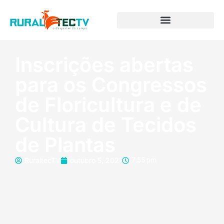
Inscrições abertas
para os Congressos
de Floricultura e de
Cultura de Tecidos
de Plantas
RuraltecTV
outubro 5, 2021
7:55 pm