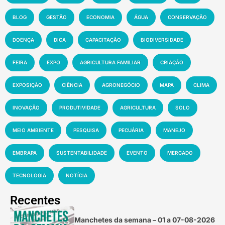
BLOG
GESTÃO
ECONOMIA
ÁGUA
CONSERVAÇÃO
DOENÇA
DICA
CAPACITAÇÃO
BIODIVERSIDADE
FEIRA
EXPO
AGRICULTURA FAMILIAR
CRIAÇÃO
EXPOSIÇÃO
CIÊNCIA
AGRONEGÓCIO
MAPA
CLIMA
INOVAÇÃO
PRODUTIVIDADE
AGRICULTURA
SOLO
MEIO AMBIENTE
PESQUISA
PECUÁRIA
MANEJO
EMBRAPA
SUSTENTABILIDADE
EVENTO
MERCADO
TECNOLOGIA
NOTÍCIA
Recentes
Manchetes da semana – 01 a 07-08-2026