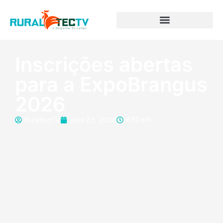
Inscrições abertas
para a ExpoBrangus
2026
RuraltecTV
abril 23, 2026
8:33 am