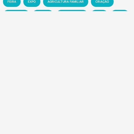
FEIRA
EXPO
AGRICULTURA FAMILIAR
CRIAÇÃO
EXPOSIÇÃO
CIÊNCIA
AGRONEGÓCIO
MAPA
CLIMA
INOVAÇÃO
PRODUTIVIDADE
AGRICULTURA
SOLO
MEIO AMBIENTE
PESQUISA
PECUÁRIA
MANEJO
EMBRAPA
SUSTENTABILIDADE
EVENTO
MERCADO
TECNOLOGIA
NOTÍCIA
Recentes
Manchetes da semana – 01 a 07-08-2026
8 de agosto de 2026
Florestas tropicais abrigam até US$ 1,2 trilhão
em novos medicamentos