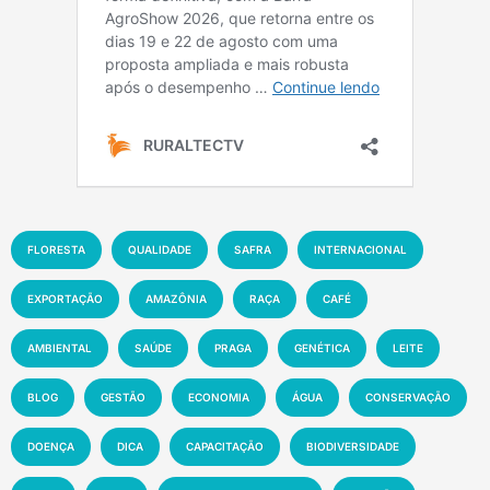
FLORESTA
QUALIDADE
SAFRA
INTERNACIONAL
EXPORTAÇÃO
AMAZÔNIA
RAÇA
CAFÉ
AMBIENTAL
SAÚDE
PRAGA
GENÉTICA
LEITE
BLOG
GESTÃO
ECONOMIA
ÁGUA
CONSERVAÇÃO
DOENÇA
DICA
CAPACITAÇÃO
BIODIVERSIDADE