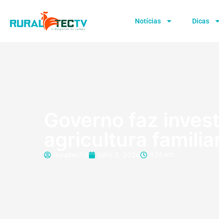
Notícias
Dicas
Governo faz inves
agricultura familia
RuraltecTV
julho 2, 2026
8:36 am