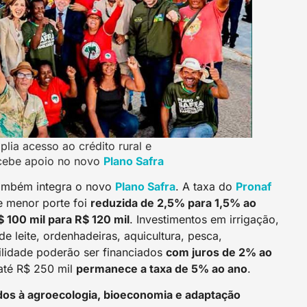
plia acesso ao crédito rural e
ecebe apoio no novo
Plano Safra
ambém integra o novo
Plano Safra
. A taxa do
Pronaf
e menor porte foi
reduzida de 2,5% para 1,5% ao
$ 100 mil para R$ 120 mil
. Investimentos em irrigação,
e leite, ordenhadeiras, aquicultura, pesca,
ilidade poderão ser financiados
com juros de 2% ao
 até R$ 250 mil
permanece a taxa de 5% ao ano
.
dos à agroecologia, bioeconomia e adaptação