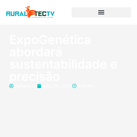
ExpoGenética
abordará
sustentabilidade e
precisão
RuraltecTV
julho 26, 2024
8:43 am