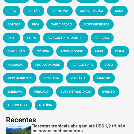
BLOG
GESTÃO
ECONOMIA
CONSERVAÇÃO
ÁGUA
DOENÇA
DICA
CAPACITAÇÃO
BIODIVERSIDADE
EXPO
FEIRA
AGRICULTURA FAMILIAR
CRIAÇÃO
EXPOSIÇÃO
CIÊNCIA
AGRONEGÓCIO
MAPA
CLIMA
INOVAÇÃO
PRODUTIVIDADE
AGRICULTURA
SOLO
MEIO AMBIENTE
PESQUISA
PECUÁRIA
MANEJO
EMBRAPA
MERCADO
SUSTENTABILIDADE
EVENTO
TECNOLOGIA
NOTÍCIA
Recentes
Florestas tropicais abrigam até US$ 1,2 trilhão
em novos medicamentos