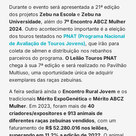
Durante o evento será apresentada a 21ª edição
dos projetos
Zebu na Escola
e
Zebu na
Universidade
, além do
7º Encontro ABCZ Mulher
2024
. Outro acontecimento importante é a eleição
dos touros testados no
PNAT (Programa Nacional
de Avaliação de Touros Jovens)
, que irão para
coleta de sêmen e distribuição nos rebanhos
parceiros do programa.
O Leilão Touros PNAT
chega à sua 7ª edição e será realizado no Pavilhão
Multiuso, uma oportunidade única de adquirir
exemplares das raças zebuínas.
A feira sediará ainda o
Encontro Rural Jovem
e os
tradicionais
Mérito ExpoGenética
e
Mérito ABCZ
Mulher
. Em 2023, foram mais de
40
criadores/expositores e 913 animais de
diferentes raças zebuínas vendidos
, com um
faturamento de
R$ 52.280.016 nos leilões,
superando em 11,2% a edição de 2022
. O animal