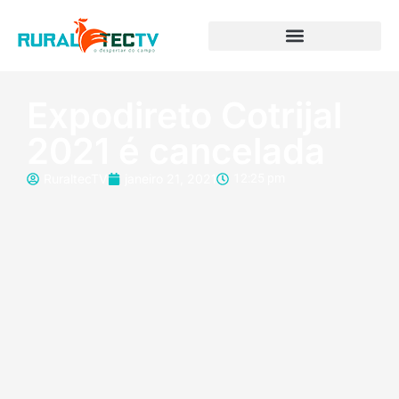
Expodireto Cotrijal
2021 é cancelada
RuraltecTV
janeiro 21, 2021
12:25 pm