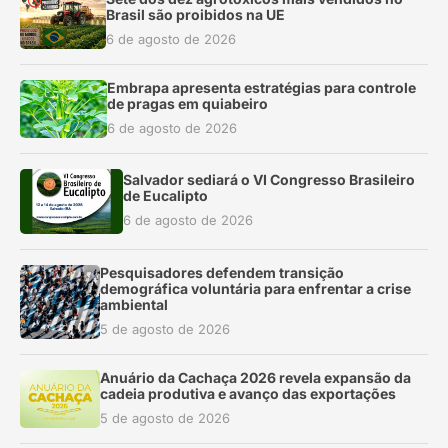
Brasil são proibidos na UE
6 de agosto de 2026
Embrapa apresenta estratégias para controle
de pragas em quiabeiro
6 de agosto de 2026
Salvador sediará o VI Congresso Brasileiro
de Eucalipto
6 de agosto de 2026
Pesquisadores defendem transição
demográfica voluntária para enfrentar a crise
ambiental
5 de agosto de 2026
Anuário da Cachaça 2026 revela expansão da
cadeia produtiva e avanço das exportações
5 de agosto de 2026