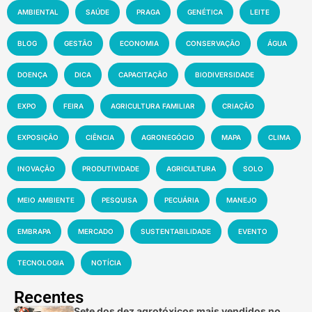
AMBIENTAL
SAÚDE
PRAGA
GENÉTICA
LEITE
BLOG
GESTÃO
ECONOMIA
CONSERVAÇÃO
ÁGUA
DOENÇA
DICA
CAPACITAÇÃO
BIODIVERSIDADE
EXPO
FEIRA
AGRICULTURA FAMILIAR
CRIAÇÃO
EXPOSIÇÃO
CIÊNCIA
AGRONEGÓCIO
MAPA
CLIMA
INOVAÇÃO
PRODUTIVIDADE
AGRICULTURA
SOLO
MEIO AMBIENTE
PESQUISA
PECUÁRIA
MANEJO
EMBRAPA
MERCADO
SUSTENTABILIDADE
EVENTO
TECNOLOGIA
NOTÍCIA
Recentes
Sete dos dez agrotóxicos mais vendidos no