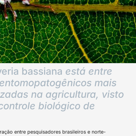
eria bassiana
está entre
 entomopatogênicos mais
zadas na agricultura, visto
controle biológico de
ração entre pesquisadores brasileiros e norte-