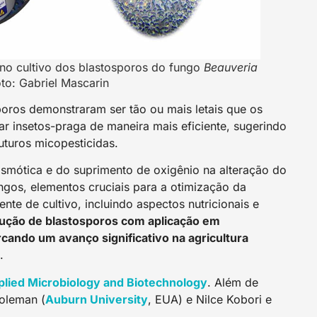
no cultivo dos blastosporos do fungo
Beauveria
to: Gabriel Mascarin
poros demonstraram ser tão ou mais letais que os
tar insetos-praga de maneira mais eficiente, sugerindo
uturos micopesticidas.
smótica e do suprimento de oxigênio na alteração do
gos, elementos cruciais para a otimização da
nte de cultivo, incluindo aspectos nutricionais e
dução de blastosporos com aplicação em
rcando um avanço significativo na agricultura
.
plied Microbiology and Biotechnology
. Além de
Coleman (
Auburn Universit
y
, EUA) e Nilce Kobori e