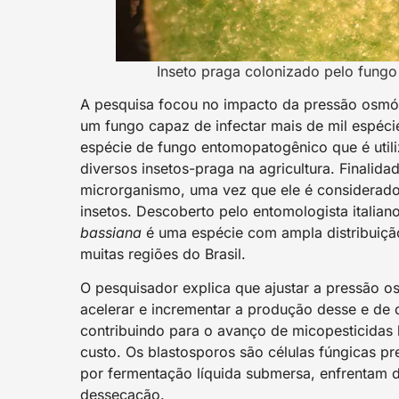
Inseto praga colonizado pelo fung
A pesquisa focou no impacto da pressão osmóti
um fungo capaz de infectar mais de mil espéc
espécie de fungo entomopatogênico que é utili
diversos insetos-praga na agricultura. Finalid
microrganismo, uma vez que ele é considerado 
insetos. Descoberto pelo entomologista italia
bassiana
é uma espécie com ampla distribuiçã
muitas regiões do Brasil.
O pesquisador explica que ajustar a pressão os
acelerar e incrementar a produção desse e de 
contribuindo para o avanço de micopesticidas
custo. Os blastosporos são células fúngicas pr
por fermentação líquida submersa, enfrentam d
dessecação.