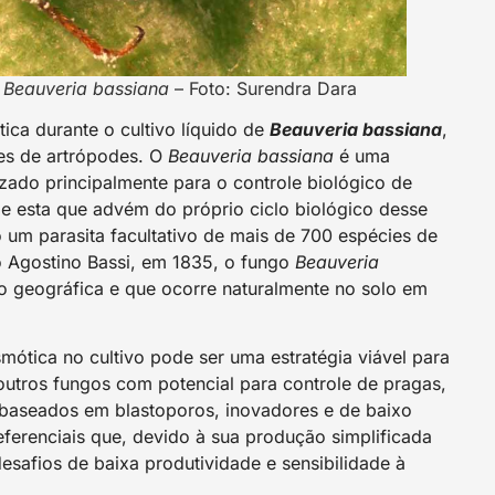
o
Beauveria bassiana
– Foto: Surendra Dara
ca durante o cultivo líquido de
Beauveria bassiana
,
ies de artrópodes. O
Beauveria bassiana
é uma
zado principalmente para o controle biológico de
ade esta que advém do próprio ciclo biológico desse
um parasita facultativo de mais de 700 espécies de
no Agostino Bassi, em 1835, o fungo
Beauveria
o geográfica e que ocorre naturalmente no solo em
mótica no cultivo pode ser uma estratégia viável para
outros fungos com potencial para controle de pragas,
 baseados em blastoporos, inovadores e de baixo
eferenciais que, devido à sua produção simplificada
esafios de baixa produtividade e sensibilidade à