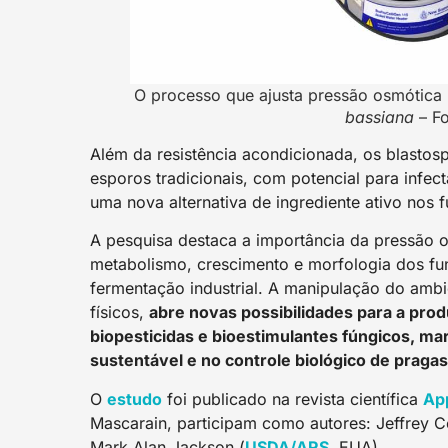
O processo que ajusta pressão osmótica 
bassiana
– Fo
Além da resistência acondicionada, os blastos
esporos tradicionais, com potencial para infec
uma nova alternativa de ingrediente ativo nos f
A pesquisa destaca a importância da pressão o
metabolismo, crescimento e morfologia dos fun
fermentação industrial. A manipulação do ambie
físicos,
abre novas possibilidades para a pro
biopesticidas e bioestimulantes fúngicos, ma
sustentável e no controle biológico de pragas
O
estud
o
foi publicado na revista científica
Ap
Mascarain, participam como autores: Jeffrey 
Mark Alan Jackson (
USDA/ARS
, EUA).