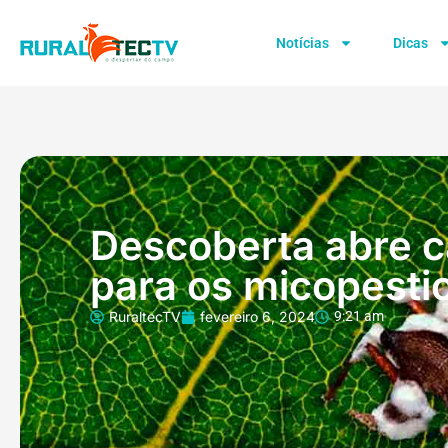
Notícias
Dicas
Descoberta abre 
para os micopesti
RuraltecTV
fevereiro 6, 2024
9:21 am