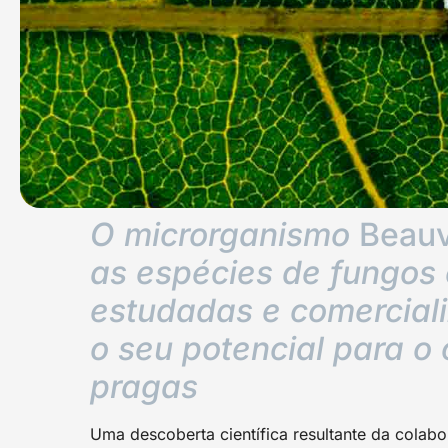
O microrganismo
Beauv
as espécies de fungos
estudadas e comerciali
o seu potencial para o 
pragas
Uma descoberta científica resultante da colabo