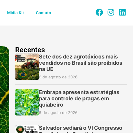
Midia Kit
Contato
Recentes
Sete dos dez agrotóxicos mais
vendidos no Brasil são proibidos
na UE
6 de agosto de 2026
Embrapa apresenta estratégias
para controle de pragas em
quiabeiro
6 de agosto de 2026
Salvador sediará o VI Congresso