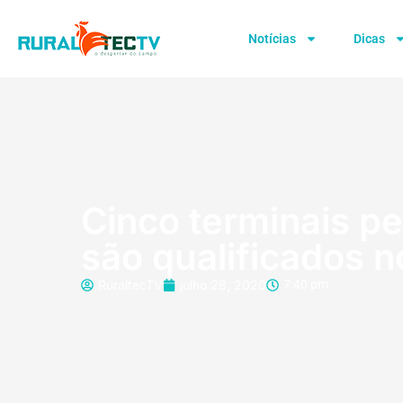
Notícias
Dicas
Cinco terminais p
são qualificados n
RuraltecTV
julho 28, 2020
7:40 pm