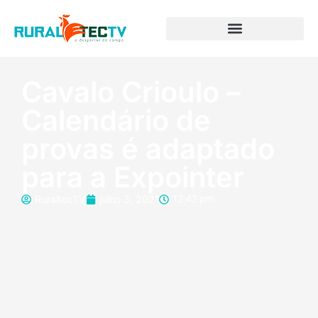
Cavalo Crioulo –
Calendário de
provas é adaptado
para a Expointer
RuraltecTV
julho 3, 2021
12:42 pm