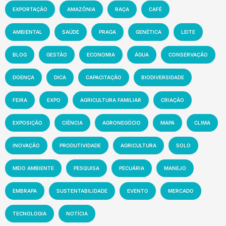
EXPORTAÇÃO
AMAZÔNIA
RAÇA
CAFÉ
AMBIENTAL
SAÚDE
PRAGA
GENÉTICA
LEITE
BLOG
GESTÃO
ECONOMIA
ÁGUA
CONSERVAÇÃO
DOENÇA
DICA
CAPACITAÇÃO
BIODIVERSIDADE
FEIRA
EXPO
AGRICULTURA FAMILIAR
CRIAÇÃO
EXPOSIÇÃO
CIÊNCIA
AGRONEGÓCIO
MAPA
CLIMA
INOVAÇÃO
PRODUTIVIDADE
AGRICULTURA
SOLO
MEIO AMBIENTE
PESQUISA
PECUÁRIA
MANEJO
EMBRAPA
SUSTENTABILIDADE
EVENTO
MERCADO
TECNOLOGIA
NOTÍCIA