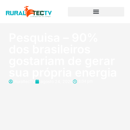
Pesquisa – 90%
dos brasileiros
gostariam de gerar
sua própria energia
RuraltecTV
agosto 24, 2020
8:04 pm