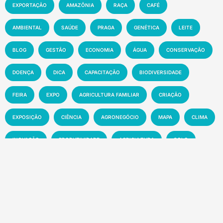
EXPORTAÇÃO
AMAZÔNIA
RAÇA
CAFÉ
AMBIENTAL
SAÚDE
PRAGA
GENÉTICA
LEITE
BLOG
GESTÃO
ECONOMIA
ÁGUA
CONSERVAÇÃO
DOENÇA
DICA
CAPACITAÇÃO
BIODIVERSIDADE
FEIRA
EXPO
AGRICULTURA FAMILIAR
CRIAÇÃO
EXPOSIÇÃO
CIÊNCIA
AGRONEGÓCIO
MAPA
CLIMA
INOVAÇÃO
PRODUTIVIDADE
AGRICULTURA
SOLO
MEIO AMBIENTE
PESQUISA
PECUÁRIA
MANEJO
EMBRAPA
SUSTENTABILIDADE
EVENTO
MERCADO
TECNOLOGIA
NOTÍCIA