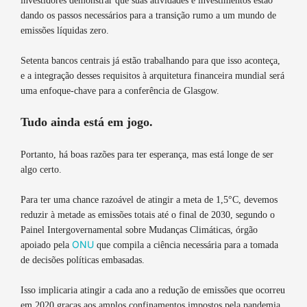
investidores demonstrar que suas atividades e investimentos estão
dando os passos necessários para a transição rumo a um mundo de
emissões líquidas zero.
Setenta bancos centrais já estão trabalhando para que isso aconteça,
e a integração desses requisitos à arquitetura financeira mundial será
uma enfoque-chave para a conferência de Glasgow.
Tudo ainda está em jogo.
Portanto, há boas razões para ter esperança, mas está longe de ser
algo certo.
Para ter uma chance razoável de atingir a meta de 1,5°C, devemos
reduzir à metade as emissões totais até o final de 2030, segundo o
Painel Intergovernamental sobre Mudanças Climáticas, órgão
ONU
apoiado pela
que compila a ciência necessária para a tomada
de decisões políticas embasadas.
Isso implicaria atingir a cada ano a redução de emissões que ocorreu
em 2020 graças aos amplos confinamentos impostos pela pandemia.