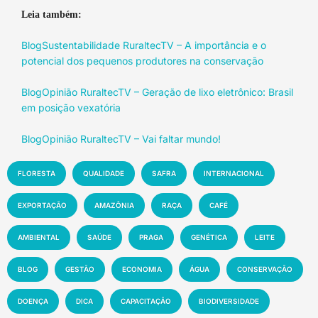
Leia também:
BlogSustentabilidade RuraltecTV – A importância e o
potencial dos pequenos produtores na conservação
BlogOpinião RuraltecTV – Geração de lixo eletrônico: Brasil
em posição vexatória
BlogOpinião RuraltecTV – Vai faltar mundo!
FLORESTA
QUALIDADE
SAFRA
INTERNACIONAL
EXPORTAÇÃO
AMAZÔNIA
RAÇA
CAFÉ
AMBIENTAL
SAÚDE
PRAGA
GENÉTICA
LEITE
BLOG
GESTÃO
ECONOMIA
ÁGUA
CONSERVAÇÃO
DOENÇA
DICA
CAPACITAÇÃO
BIODIVERSIDADE