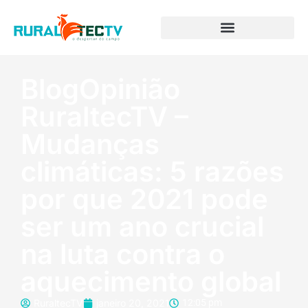
BlogOpinião
RuraltecTV –
Mudanças
climáticas: 5 razões
por que 2021 pode
ser um ano crucial
na luta contra o
aquecimento global
RuraltecTV
janeiro 20, 2021
12:05 pm