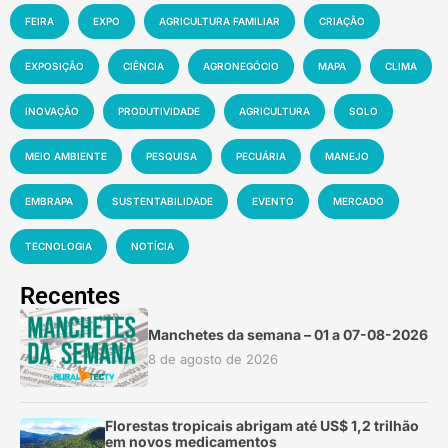
FEIRA
EXPO
AGRICULTURA FAMILIAR
CRIAÇÃO
EXPOSIÇÃO
CIÊNCIA
AGRONEGÓCIO
MAPA
CLIMA
INOVAÇÃO
PRODUTIVIDADE
AGRICULTURA
SOLO
MEIO AMBIENTE
PESQUISA
PECUÁRIA
MANEJO
EMBRAPA
SUSTENTABILIDADE
EVENTO
MERCADO
TECNOLOGIA
NOTÍCIA
Recentes
Manchetes da semana – 01 a 07-08-2026
8 de agosto de 2026
Florestas tropicais abrigam até US$ 1,2 trilhão
em novos medicamentos