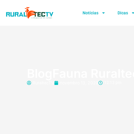
Notícias
Dicas
BlogFauna Ruralte
RuraltecTV
novembro 13, 2020
12:13 pm