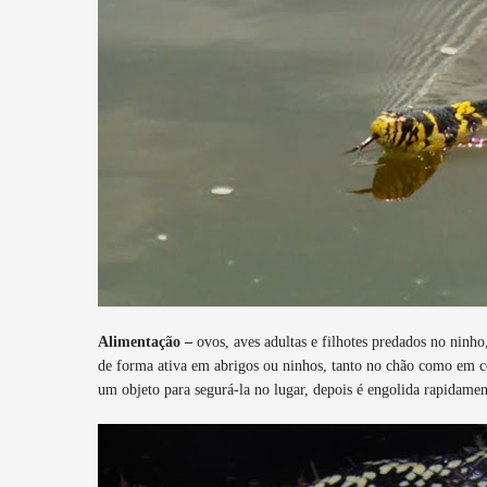
Alimentação –
ovos, aves adultas e filhotes predados no ninho
de forma ativa em abrigos ou ninhos, tanto no chão como em co
um objeto para segurá-la no lugar, depois é engolida rapidamen