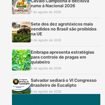
Cavalo Campolina é decisiva
rumo à Nacional 2026
7 de agosto de 2026
Sete dos dez agrotóxicos mais
vendidos no Brasil são proibidos
na UE
6 de agosto de 2026
Embrapa apresenta estratégias
para controle de pragas em
quiabeiro
6 de agosto de 2026
Salvador sediará o VI Congresso
Brasileiro de Eucalipto
6 de agosto de 2026