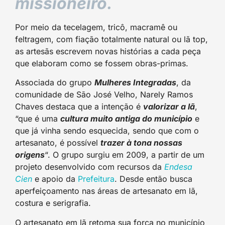
missioneiro.
Por meio da tecelagem, tricô, macramê ou
feltragem, com fiação totalmente natural ou lã top,
as artesãs escrevem novas histórias a cada peça
que elaboram como se fossem obras-primas.
Associada do grupo
Mulheres Integradas
, da
comunidade de São José Velho, Narely Ramos
Chaves destaca que a intenção é
valorizar a lã
,
“que é uma
cultura muito antiga do município
e
que já vinha sendo esquecida, sendo que com o
artesanato, é possível
trazer à tona nossas
origens
“. O grupo surgiu em 2009, a partir de um
projeto desenvolvido com recursos da
Endesa
Cien
e apoio da
Prefeitura
. Desde então busca
aperfeiçoamento nas áreas de artesanato em lã,
costura e serigrafia.
O artesanato em lã retoma sua força no município