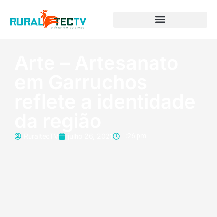
Arte – Artesanato
em Garruchos
reflete a identidade
da região
RuraltecTV
julho 26, 2021
1:26 pm