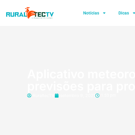
Notícias
Dicas
Aplicativo meteorol
previsões para pro
RuraltecTV
setembro 9, 2021
1:53 pm