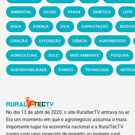
AMBIENTAL
SAÚDE
PRAGA
GENÉTICA
LEITE
ÁGUA
DOENÇA
DICA
CAPACITAÇÃO
BIODIV
CRIAÇÃO
EXPOSIÇÃO
CIÊNCIA
AGRONEGÓCIO
AGRICULTURA
SOLO
MEIO AMBIENTE
PESQUISA
SUSTENTABILIDADE
EVENTO
TECNOLOGIA
NOTÍCI
No dia 13 de abril de 2020, o site RuraltecTV entrava no ar.
Era um momento em que o agronegócio assumia o mais
importante lugar na economia nacional e a RuralTecTV
surgia com uma proposta de respeito ao homem rural,