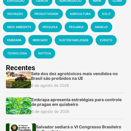
EXPOSIÇÃO
CIÊNCIA
AGRONEGÓCIO
MAPA
CLIMA
INOVAÇÃO
PRODUTIVIDADE
AGRICULTURA
SOLO
MEIO AMBIENTE
PESQUISA
PECUÁRIA
MANEJO
EMBRAPA
MERCADO
SUSTENTABILIDADE
EVENTO
TECNOLOGIA
NOTÍCIA
Recentes
Sete dos dez agrotóxicos mais vendidos no
Brasil são proibidos na UE
6 de agosto de 2026
Embrapa apresenta estratégias para controle
de pragas em quiabeiro
6 de agosto de 2026
Salvador sediará o VI Congresso Brasileiro