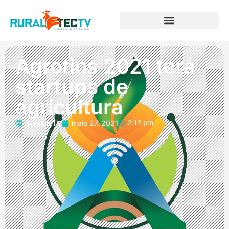
Agrotins 2021 terá
startups de
agricultura
RuraltecTV
maio 27, 2021
2:12 pm