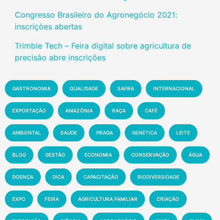
Congresso Brasileiro do Agronegócio 2021:
inscrições abertas
Trimble Tech – Feira digital sobre agricultura de
precisão abre inscrições
GASTRONOMIA
QUALIDADE
SAFRA
INTERNACIONAL
EXPORTAÇÃO
AMAZÔNIA
RAÇA
CAFÉ
AMBIENTAL
SAÚDE
PRAGA
GENÉTICA
LEITE
BLOG
GESTÃO
ECONOMIA
CONSERVAÇÃO
ÁGUA
DOENÇA
DICA
CAPACITAÇÃO
BIODIVERSIDADE
EXPO
FEIRA
AGRICULTURA FAMILIAR
CRIAÇÃO