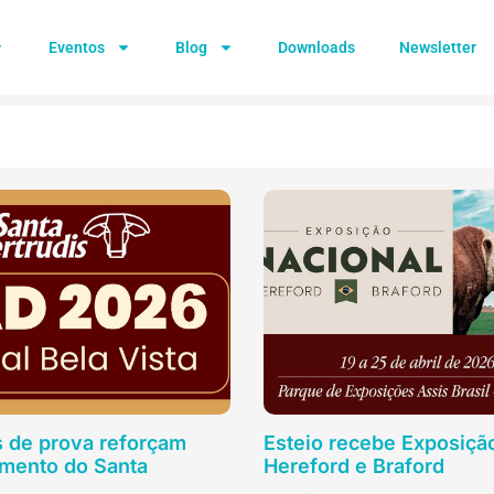
Eventos
Blog
Downloads
Newsletter
s de prova reforçam
Esteio recebe Exposiçã
mento do Santa
Hereford e Braford