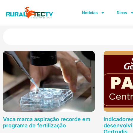
Notícias
Dicas
Vaca marca aspiração recorde em
Indicadore
programa de fertilização
desenvolvi
Gertrudis