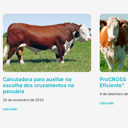
Calculadora para auxiliar na
ProCROSS –
escolha dos cruzamentos na
Eficiente”
pecuária
4 de setembro d
20 de novembro de 2023
Leia mais
Leia mais