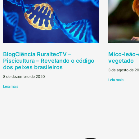
BlogCiência RuraltecTV –
Mico-leão-
Piscicultura – Revelando o código
vegetado
dos peixes brasileiros
3 de agosto de 2
8 de dezembro de 2020
Leia mais
Leia mais