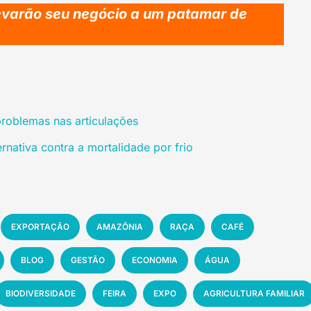
levarão seu negócio a um patamar de
problemas nas articulações
nativa contra a mortalidade por frio
EXPORTAÇÃO
AMAZÔNIA
RAÇA
CAFÉ
BLOG
GESTÃO
ECONOMIA
ÁGUA
BIODIVERSIDADE
FEIRA
EXPO
AGRICULTURA FAMILIAR