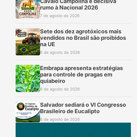
Cavalo Campolina é decisiva
rumo à Nacional 2026
7 de agosto de 2026
Sete dos dez agrotóxicos mais
vendidos no Brasil são proibidos
na UE
6 de agosto de 2026
Embrapa apresenta estratégias
para controle de pragas em
quiabeiro
6 de agosto de 2026
Salvador sediará o VI Congresso
Brasileiro de Eucalipto
6 de agosto de 2026