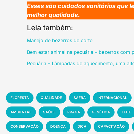
Esses são cuidados sanitários que 
melhor qualidade.
Leia também:
Manejo de bezerros de corte
Bem estar animal na pecuária – bezerros com 
Pecuária – Lâmpadas de aquecimento, uma alter
FLORESTA
QUALIDADE
SAFRA
INTERNACIONAL
AMBIENTAL
SAÚDE
PRAGA
GENÉTICA
LEITE
CONSERVAÇÃO
DOENÇA
DICA
CAPACITAÇÃO