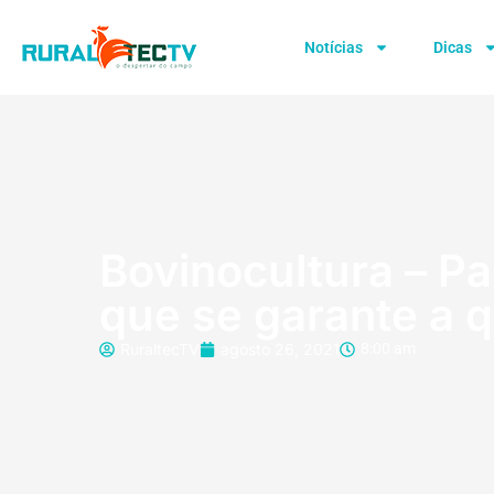
Notícias
Dicas
Bovinocultura – P
que se garante a 
RuraltecTV
agosto 26, 2021
8:00 am