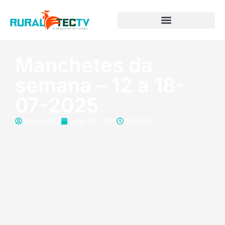
Manchetes da
semana – 12 a 18-
07-2025
RuraltecTV
julho 18, 2025
9:20 pm