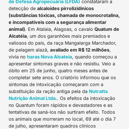
de Defesa Agropecuária (LFDA)
constataram a
detecção de
alcaloides pirrolizidínicos
(substâncias tóxicas, chamada de monocrotalina,
e incompatíveis com a segurança alimentar
animal)
. Em Atalaia, Alagoas, o cavalo
Quatum de
Alcatéia
, um dos garanhões mais premiados e
valiosos do país, da raça Mangalarga Marchador,
de pelagem alazã,
avaliado em R$ 12 milhões
,
vivia no
haras Nova Alcateia
, quando começou a
apresentar sintomas graves e não resistiu. Veio a
óbito em 25 de junho, quatro meses antes de
completar sete anos. O criatório informou que os
sintomas de intoxicação começaram com a
substituição da ração antiga pela da
Nutratta
Nutrição Animal Ltda.
. Os efeitos da intoxicação
no Quantum foram rápidos e devastadores e as
tentativas de saná-los não surtiram efeito. Todos
os animais que morreram no local, 69 até o dia 7
de julho, apresentaram quadros clínicos