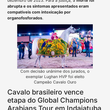
dezembro de 2023. Para a justiça, a
morte foi
abrupta e os sintomas apresentados eram
compatíveis com intoxicação por
organofosforados
.
Com decisão unânime dos jurados, o
exemplar Lughan HVP foi eleito
Campeão Cavalo Ouro
Cavalo brasileiro vence
etapa do Global Champions
Arabians Tour em Indaiatuba