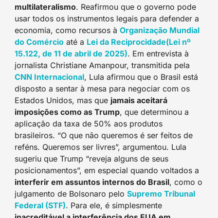
multilateralismo
. Reafirmou que o governo pode
usar todos os instrumentos legais para defender a
economia, como recursos à
Organização Mundial
do Comércio
até a
Lei da Reciprocidade(Lei nº
15.122, de 11 de abril de 2025)
. Em entrevista à
jornalista Christiane Amanpour, transmitida pela
CNN Internacional
, Lula afirmou que o Brasil está
disposto a sentar à mesa para negociar com os
Estados Unidos, mas que
jamais aceitará
imposições como as Trump
, que determinou a
aplicação da taxa de 50% aos produtos
brasileiros. “O que não queremos é ser feitos de
reféns. Queremos ser livres”, argumentou. Lula
sugeriu que Trump “reveja alguns de seus
posicionamentos”, em especial quando voltados a
interferir em assuntos internos do Brasil
, como o
julgamento de Bolsonaro pelo
Supremo Tribunal
Federal (STF)
. Para ele, é simplesmente
inacreditável a interferência dos EUA em