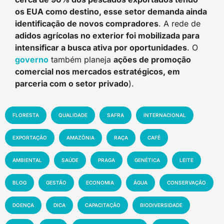
os EUA como destino, esse setor demanda ainda
identificação de novos compradores
. A rede de
adidos agrícolas no exterior foi mobilizada para
intensificar a busca ativa por oportunidades
. O
governo
também planeja
ações de promoção
comercial nos mercados estratégicos, em
parceria com o setor privado
).
FLORESTA
QUALIDADE
SAFRA
INTERNACIONAL
EXPORTAÇÃO
AMAZÔNIA
RAÇA
CAFÉ
AMBIENTAL
SAÚDE
PRAGA
GENÉTICA
LEITE
BLOG
GESTÃO
ECONOMIA
ÁGUA
CONSERVAÇÃO
DOENÇA
DICA
CAPACITAÇÃO
BIODIVERSIDADE