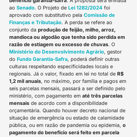
benefício garantia-safra
. A proposta será enviada
ao
Senado
. O Projeto de
Lei 1282/2024
foi
aprovado com substitutivo pela
Comissão de
Finanças e Tributação
. A perda se refere ao
conjunto da
produção de feijão, milho, arroz,
mandioca ou algodão que tenha sido perdida em
razão de estiagem ou excesso de chuvas
. O
Ministério do Desenvolvimento Agrário
, gestor
do
Fundo Garantia-Safra
, poderá definir outras
culturas respeitando especificidades locais e
regionais. Já o valor, fixado em lei no total de
R$
1,2 mil anuais
, no máximo, por família e pagos em
seis parcelas mensais, passará a ser definido pelo
ministério, com pagamento em
até três parcelas
mensais
de acordo com a disponibilidade
orçamentária. Quando houver decreto nacional de
situação de emergência ou estado de calamidade
pública, ou em razão de pandemia ou epidemia,
o
pagamento do benefício será feito em parcela