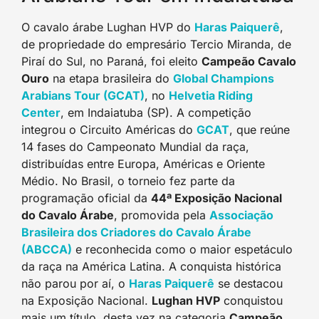
O cavalo árabe Lughan HVP do
Haras Paiquerê
,
de propriedade do empresário Tercio Miranda, de
Piraí do Sul, no Paraná, foi eleito
Campeão Cavalo
Ouro
na etapa brasileira do
Global Champions
Arabians Tour (GCAT)
, no
Helvetia Riding
Center
, em Indaiatuba (SP). A competição
integrou o Circuito Américas do
GCAT
, que reúne
14 fases do Campeonato Mundial da raça,
distribuídas entre Europa, Américas e Oriente
Médio. No Brasil, o torneio fez parte da
programação oficial da
44ª Exposição Nacional
do Cavalo Árabe
, promovida pela
Associação
Brasileira dos Criadores do Cavalo Árabe
(ABCCA)
e reconhecida como o maior espetáculo
da raça na América Latina. A conquista histórica
não parou por aí, o
Haras Paiquerê
se destacou
na Exposição Nacional.
Lughan HVP
conquistou
mais um título, desta vez na categoria
Campeão