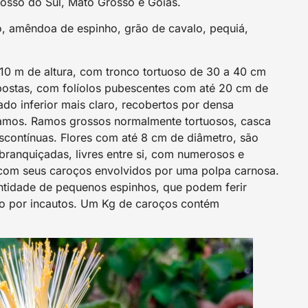
osso do Sul, Mato Grosso e Goiás.
vo, amêndoa de espinho, grão de cavalo, pequiá,
0 m de altura, com tronco tortuoso de 30 a 40 cm
opostas, com folíolos pubescentes com até 20 cm de
do inferior mais claro, recobertos por densa
ramos. Ramos grossos normalmente tortuosos, casca
descontínuas. Flores com até 8 cm de diâmetro, são
branquiçadas, livres entre si, com numerosos e
a com seus caroços envolvidos por uma polpa carnosa.
ntidade de pequenos espinhos, que podem ferir
o por incautos. Um Kg de caroços contém