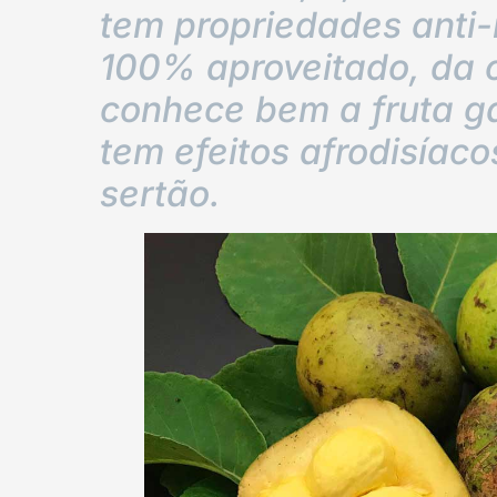
tem propriedades anti-
100% aproveitado, da 
conhece bem a fruta g
tem efeitos afrodisíaco
sertão.