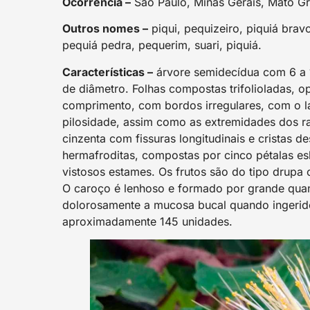
Ocorrência –
São Paulo, Minas Gerais, Mato Gr
Outros nomes –
piqui, pequizeiro, piquiá bra
pequiá pedra, pequerim, suari, piquiá.
Características –
árvore semidecídua com 6 a 1
de diâmetro. Folhas compostas trifolioladas, 
comprimento, com bordos irregulares, com o la
pilosidade, assim como as extremidades dos 
cinzenta com fissuras longitudinais e cristas 
hermafroditas, compostas por cinco pétalas es
vistosos estames. Os frutos são do tipo drup
O caroço é lenhoso e formado por grande qua
dolorosamente a mucosa bucal quando ingerid
aproximadamente 145 unidades.