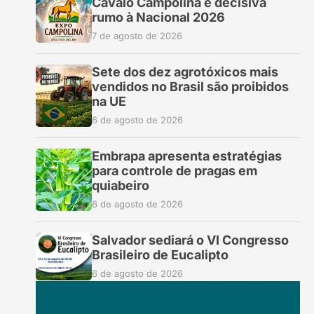
Cavalo Campolina é decisiva
rumo à Nacional 2026
7 de agosto de 2026
Sete dos dez agrotóxicos mais
vendidos no Brasil são proibidos
na UE
6 de agosto de 2026
Embrapa apresenta estratégias
para controle de pragas em
quiabeiro
6 de agosto de 2026
Salvador sediará o VI Congresso
Brasileiro de Eucalipto
6 de agosto de 2026