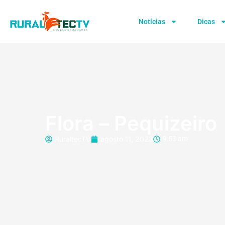
Notícias
Dicas
Flora – Pequizeiro
RuraltecTV
agosto 11, 2023
9:53 am