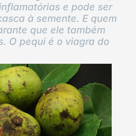
inflamatórias e pode ser
casca à semente. E quem
arante que ele também
s. O pequi é o viagra do