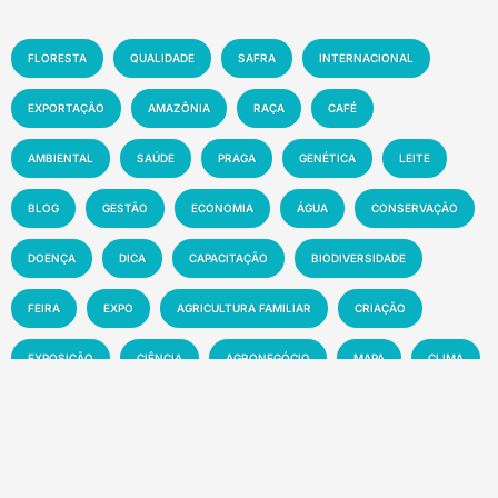
FLORESTA
QUALIDADE
SAFRA
INTERNACIONAL
EXPORTAÇÃO
AMAZÔNIA
RAÇA
CAFÉ
AMBIENTAL
SAÚDE
PRAGA
GENÉTICA
LEITE
BLOG
GESTÃO
ECONOMIA
ÁGUA
CONSERVAÇÃO
DOENÇA
DICA
CAPACITAÇÃO
BIODIVERSIDADE
FEIRA
EXPO
AGRICULTURA FAMILIAR
CRIAÇÃO
EXPOSIÇÃO
CIÊNCIA
AGRONEGÓCIO
MAPA
CLIMA
INOVAÇÃO
PRODUTIVIDADE
AGRICULTURA
SOLO
MEIO AMBIENTE
PESQUISA
PECUÁRIA
MANEJO