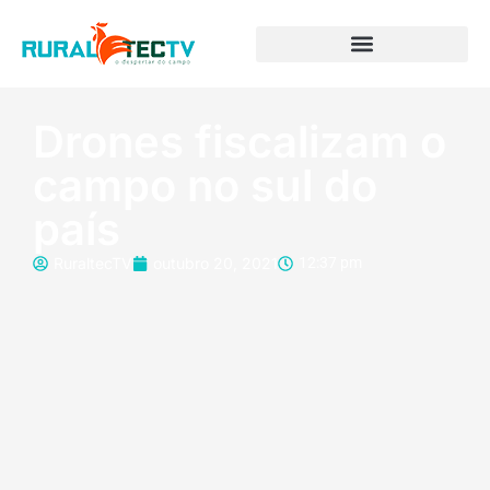
Drones fiscalizam o
campo no sul do
país
RuraltecTV
outubro 20, 2021
12:37 pm