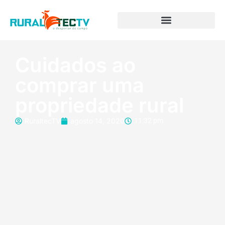
Cuidados ao
comprar uma
propriedade rural
RuraltecTV
agosto 14, 2020
11:32 pm