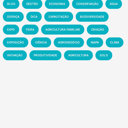
BLOG
GESTÃO
ECONOMIA
CONSERVAÇÃO
ÁGUA
DOENÇA
DICA
CAPACITAÇÃO
BIODIVERSIDADE
EXPO
FEIRA
AGRICULTURA FAMILIAR
CRIAÇÃO
EXPOSIÇÃO
CIÊNCIA
AGRONEGÓCIO
MAPA
CLIMA
INOVAÇÃO
PRODUTIVIDADE
AGRICULTURA
SOLO
MEIO AMBIENTE
PESQUISA
PECUÁRIA
MANEJO
EMBRAPA
MERCADO
SUSTENTABILIDADE
EVENTO
TECNOLOGIA
NOTÍCIA
Recentes
Florestas tropicais abrigam até US$ 1,2 trilhão
em novos medicamentos
7 de agosto de 2026