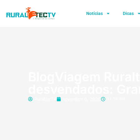
Notícias
Dicas
BlogViagem Ruralt
desvendados: Gra
RuraltecTV
novembro 6, 2020
11:54 am