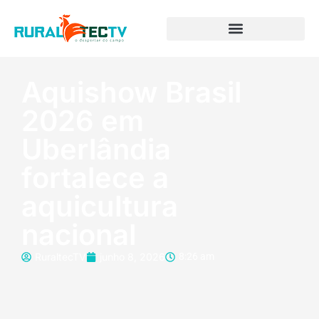
Aquishow Brasil
2026 em
Uberlândia
fortalece a
aquicultura
nacional
RuraltecTV
junho 8, 2026
8:26 am