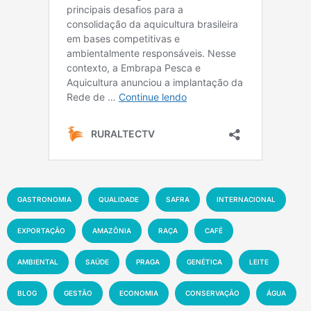
GASTRONOMIA
QUALIDADE
SAFRA
INTERNACIONAL
EXPORTAÇÃO
AMAZÔNIA
RAÇA
CAFÉ
AMBIENTAL
SAÚDE
PRAGA
GENÉTICA
LEITE
BLOG
GESTÃO
ECONOMIA
CONSERVAÇÃO
ÁGUA