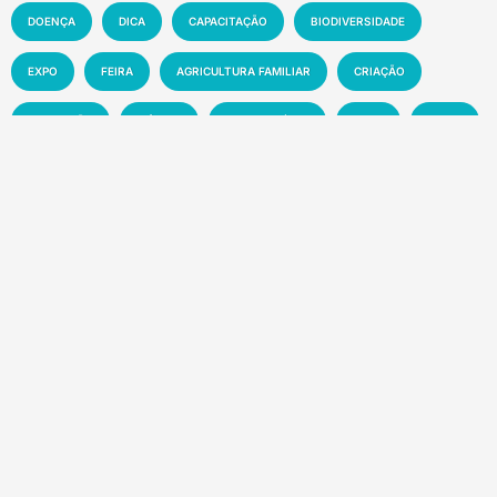
DOENÇA
DICA
CAPACITAÇÃO
BIODIVERSIDADE
EXPO
FEIRA
AGRICULTURA FAMILIAR
CRIAÇÃO
EXPOSIÇÃO
CIÊNCIA
AGRONEGÓCIO
MAPA
CLIMA
INOVAÇÃO
PRODUTIVIDADE
AGRICULTURA
SOLO
MEIO AMBIENTE
PESQUISA
PECUÁRIA
MANEJO
EMBRAPA
MERCADO
SUSTENTABILIDADE
EVENTO
TECNOLOGIA
NOTÍCIA
Recentes
Sete dos dez agrotóxicos mais vendidos no
Brasil são proibidos na UE
6 de agosto de 2026
Embrapa apresenta estratégias para controle