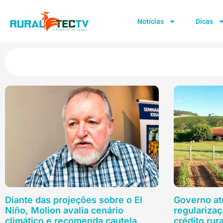
Notícias
Dicas
Diante das projeções sobre o El
Governo atu
Niño, Molion avalia cenário
regularizaç
climático e recomenda cautela
crédito rura