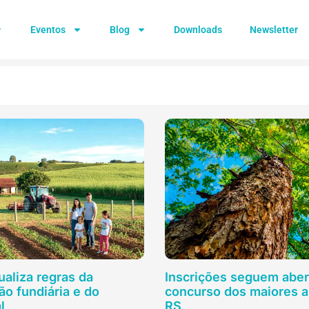
Eventos
Blog
Downloads
Newsletter
aliza regras da
Inscrições seguem aber
ão fundiária e do
concurso dos maiores a
l
RS