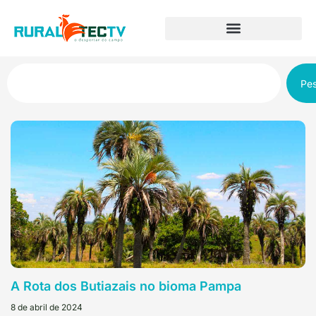
Pes
A Rota dos Butiazais no bioma Pampa
8 de abril de 2024