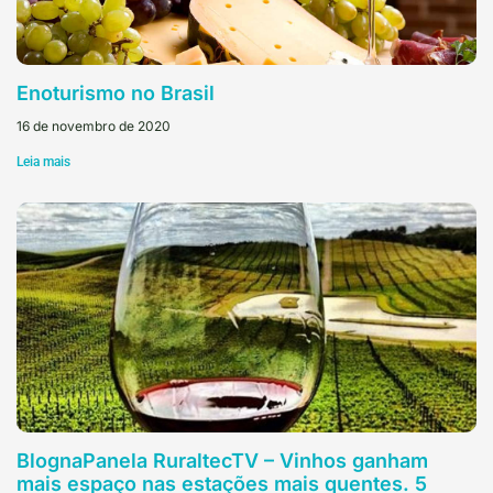
Enoturismo no Brasil
16 de novembro de 2020
Leia mais
BlognaPanela RuraltecTV – Vinhos ganham
mais espaço nas estações mais quentes. 5