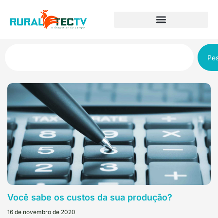
Pes
Você sabe os custos da sua produção?
16 de novembro de 2020