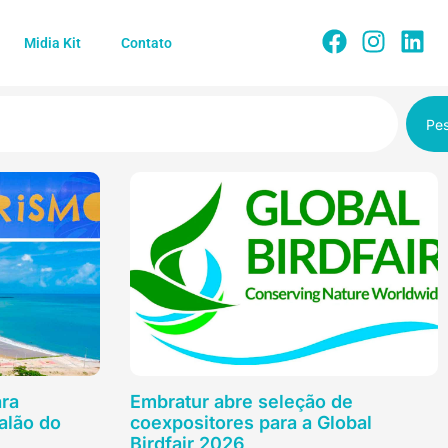
Midia Kit
Contato
Pes
ara
Embratur abre seleção de
Salão do
coexpositores para a Global
Birdfair 2026