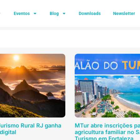
Eventos
Blog
Downloads
Newsletter
urismo Rural RJ ganha
MTur abre inscrições p
digital
agricultura familiar no 
Turismo em Fortaleza