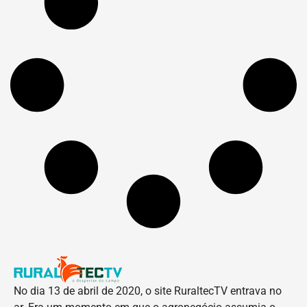
No dia 13 de abril de 2020, o site RuraltecTV entrava no